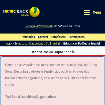
Ir
para
Menu
o
Main
conteúdo
Serviço Independiente
de Loterias do Brasil
Menu
Resultados
Conferir
Estatísticas
Ferramentas
Inicio
»
Estatísticas Das Loterias Do Brasil 📊
»
Estatísticas Da Dupla Sena 📊
Estatísticas da Dupla Sena 📊
Consulte as estatísticas mais completas e atualizadas da Dupla
Sena. Descubra padrões e tendências ocultas através das
nossas tabelas e gráficos, analisando os seguintes parâmetros
chave:
Padrões da combinação ganhadora: