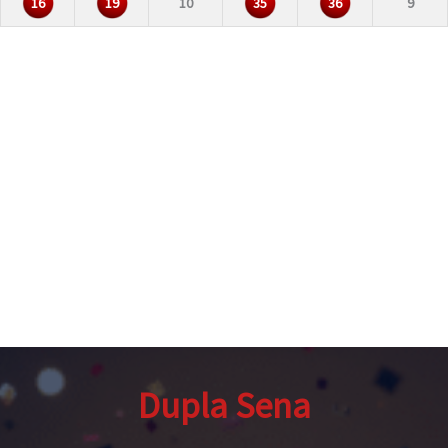
16
19
10
35
36
9
Dupla Sena