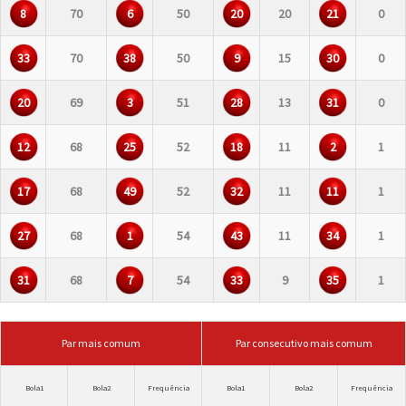
8
70
6
50
20
20
21
0
33
70
38
50
9
15
30
0
20
69
3
51
28
13
31
0
12
68
25
52
18
11
2
1
17
68
49
52
32
11
11
1
27
68
1
54
43
11
34
1
31
68
7
54
33
9
35
1
Par mais comum
Par consecutivo mais comum
Bola1
Bola2
Frequência
Bola1
Bola2
Frequência