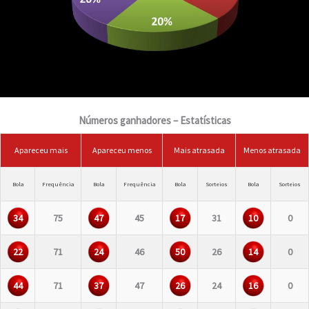
Números ganhadores – Estatísticas
Apareceu mais
Apareceu menos
Mais atrasada
Menos atrasada
Bola
Frequência
Bola
Frequência
Bola
Sorteios
Bola
Sorteios
34
75
47
45
17
31
10
0
22
71
24
46
50
26
14
0
44
71
37
47
26
24
16
0