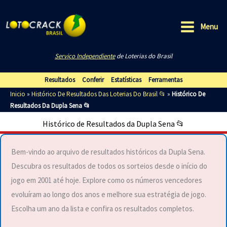
Ir
para
Menu
o
Main
conteúdo
Serviço Independiente
de Loterias do Brasil
Menu
Resultados
Conferir
Estatísticas
Ferramentas
Inicio
»
Histórico De Resultados Das Loterias Do Brasil 📂
»
Histórico De
Resultados Da Dupla Sena 📂
Histórico de Resultados da Dupla Sena 📂
Bem-vindo ao arquivo de resultados históricos da Dupla Sena.
Descubra os resultados de todos os sorteios desde o início do
jogo em 2001 até hoje. Explore como os números vencedores
evoluíram ao longo dos anos e melhore sua estratégia de jogo.
Escolha um ano da lista e confira os resultados completos.