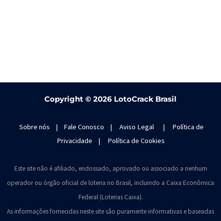
Copyright ©
2026 LotoCrack Brasil
Sobre nós
|
Fale Conosco
|
Aviso Legal
|
Política de
Privacidade
|
Política de Cookies
Este site não é afiliado, endossado, aprovado ou associado a nenhum
operador ou órgão oficial de loteria no Brasil, incluindo a Caixa Econômica
Federal (Loterias Caixa).
As informações fornecidas neste site são puramente informativas e baseadas