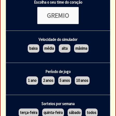
Escolha o seu time do coração
Velocidade do simulador
baixa
média
alta
máxima
Período de jogo
1 ano
2 anos
5 anos
10 anos
Sorteios por semana
terça-feira
quinta-feira
sábado
todos