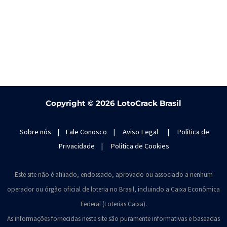
Copyright ©
2026 LotoCrack Brasil
Sobre nós
|
Fale Conosco
|
Aviso Legal
|
Política de
Privacidade
|
Política de Cookies
Este site não é afiliado, endossado, aprovado ou associado a nenhum
operador ou órgão oficial de loteria no Brasil, incluindo a Caixa Econômica
Federal (Loterias Caixa).
As informações fornecidas neste site são puramente informativas e baseadas