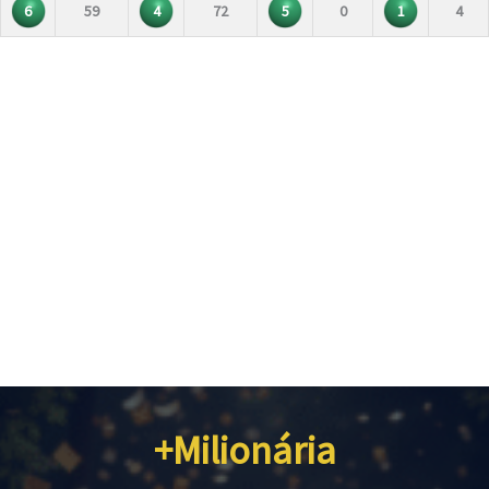
6
59
4
72
5
0
1
4
+Milionária