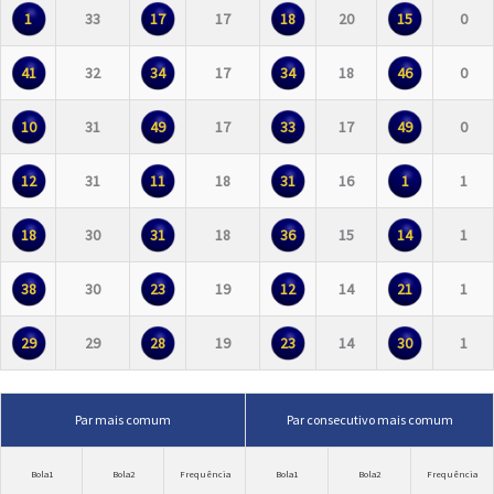
1
33
17
17
18
20
15
0
41
32
34
17
34
18
46
0
10
31
49
17
33
17
49
0
12
31
11
18
31
16
1
1
18
30
31
18
36
15
14
1
38
30
23
19
12
14
21
1
29
29
28
19
23
14
30
1
Par mais comum
Par consecutivo mais comum
Bola1
Bola2
Frequência
Bola1
Bola2
Frequência