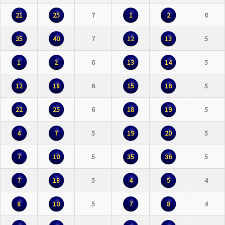
21
25
7
1
2
6
35
40
7
12
13
5
1
2
6
13
14
5
12
18
6
15
16
5
22
25
6
18
19
5
4
7
5
19
20
5
7
10
5
35
36
5
7
18
5
4
5
4
8
10
5
7
8
4