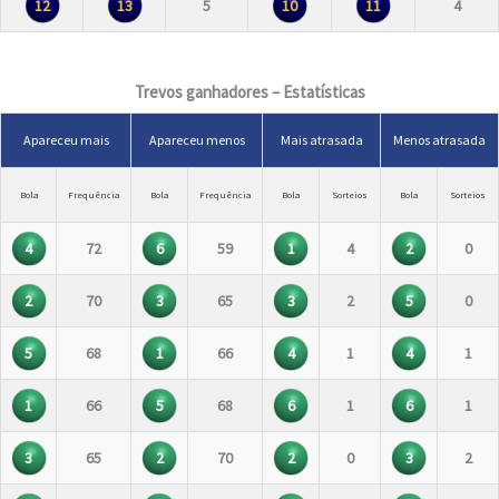
12
13
5
10
11
4
Trevos ganhadores – Estatísticas
Apareceu mais
Apareceu menos
Mais atrasada
Menos atrasada
Bola
Frequência
Bola
Frequência
Bola
Sorteios
Bola
Sorteios
4
72
6
59
1
4
2
0
2
70
3
65
3
2
5
0
5
68
1
66
4
1
4
1
1
66
5
68
6
1
6
1
3
65
2
70
2
0
3
2