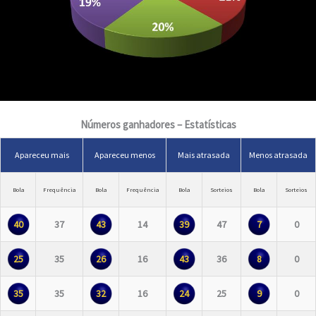
Números ganhadores – Estatísticas
Apareceu mais
Apareceu menos
Mais atrasada
Menos atrasada
Bola
Frequência
Bola
Frequência
Bola
Sorteios
Bola
Sorteios
40
37
43
14
39
47
7
0
25
35
26
16
43
36
8
0
35
35
32
16
24
25
9
0