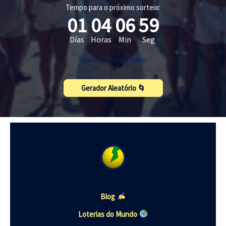
Tempo para o próximo sorteio:
01
04
06
59
Días
Horas
Min
Seg
Horário dos sorteios
Gerador Aleatório 🌀
Blog
Loterias do Mundo