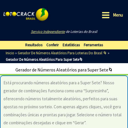
Ir
para
Menu
o
Main
conteúdo
Serviço Independiente
de Loterias do Brasil
Menu
Resultados
Conferir
Estatísticas
Ferramentas
Inicio
»
Gerador De Números Aleatórios Para Loterias Do Brasil 🌀
»
Gerador De Números Aleatórios Para Super Sete🌀
Gerador de Números Aleatórios para Super Sete🌀
Está procurando números aleatórios para a Super Sete? Nosso
gerador de combinações funciona como uma “Surpresinha”,
oferecendo números totalmente aleatórios, perfeitos para suas
apostas no próximo sorteio. Com apenas alguns cliques, você gera
combinações únicas e prontas para jogar. Selecione o número total
de combinações desejadas e clique em “Gerar”.