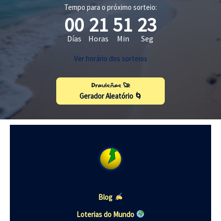
Tempo para o próximo sorteio:
00
21
51
23
Días
Horas
Min
Seg
Ver horário dos sorteios
Previsões 🚀
Gerador Aleatório 🌀
Blog
Loterias do Mundo