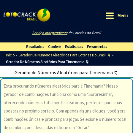
Ir
para
Menu
o
Main
conteúdo
Serviço Independiente
de Loterias do Brasil
Menu
Resultados
Conferir
Estatísticas
Ferramentas
Inicio
»
Gerador De Números Aleatórios Para Loterias Do Brasil 🌀
»
Gerador De Números Aleatórios Para Timemania 🌀
Gerador de Números Aleatórios para Timemania 🌀
Está procurando números aleatórios para a Timemania? Nosso
gerador de combinações funciona como uma “Surpresinha”,
oferecendo números totalmente aleatórios, perfeitos para suas
apostas no próximo sorteio. Com apenas alguns cliques, você gera
combinações únicas e prontas para jogar. Selecione o número total
de combinações desejadas e clique em “Gerar”.