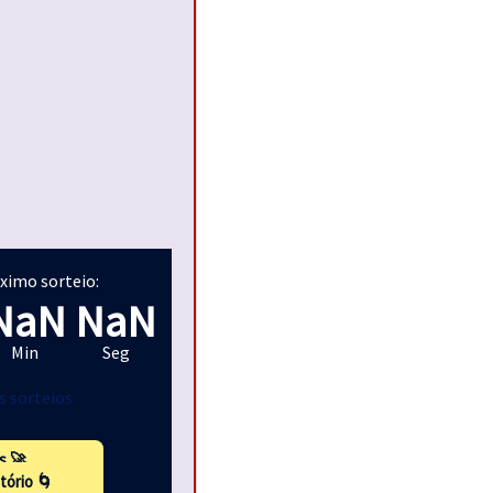
ximo sorteio:
NaN
NaN
Min
Seg
s sorteios
s 🚀
tório 🌀