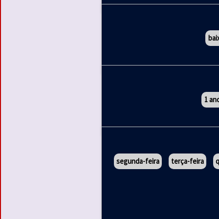
bai
1 an
segunda-feira
terça-feira
q