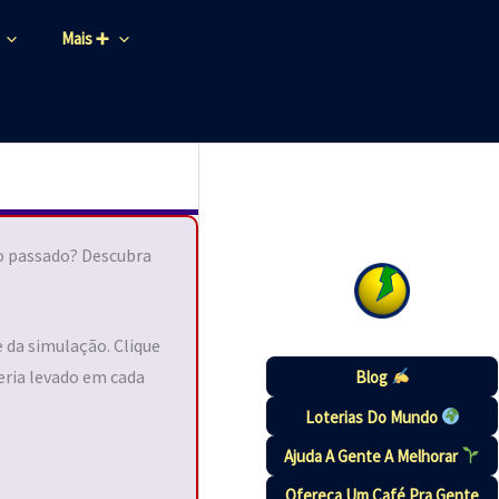
Mais ➕
no passado? Descubra
 da simulação. Clique
eria levado em cada
Blog
Loterias Do Mundo
Ajuda A Gente A Melhorar
Ofereça Um Café Pra Gente