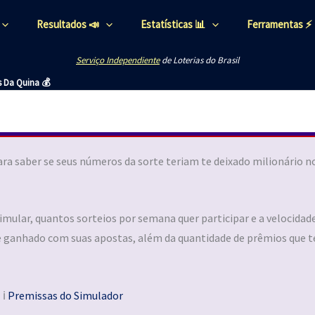
Resultados 📣
Estatísticas 📊
Ferramentas ⚡
Serviço Independiente
de Loterias do Brasil
 Da Quina 💰
ra saber se seus números da sorte teriam te deixado milionário 
imular, quantos sorteios por semana quer participar e a velocidade
 e ganhado com suas apostas, além da quantidade de prêmios que t
ℹ️
Premissas do Simulador