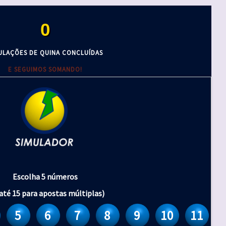
0
ULAÇÕES DE QUINA CONCLUÍDAS
E SEGUIMOS SOMANDO!
Escolha 5 números
até 15 para apostas múltiplas)
5
6
7
8
9
10
11