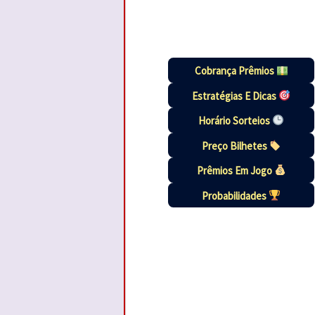
Cobrança Prêmios
Estratégias E Dicas
Horário Sorteios
Preço Bilhetes
Prêmios Em Jogo
Probabilidades