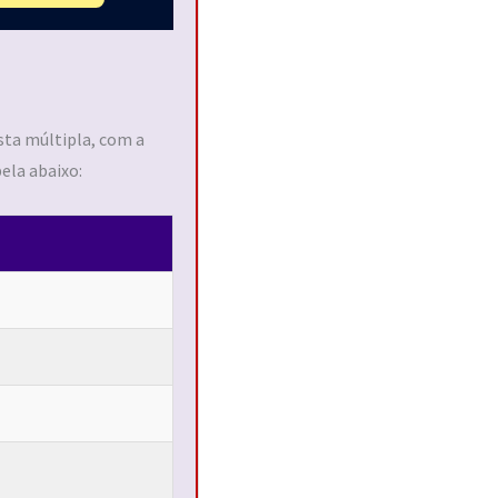
sta múltipla, com a
ela abaixo: