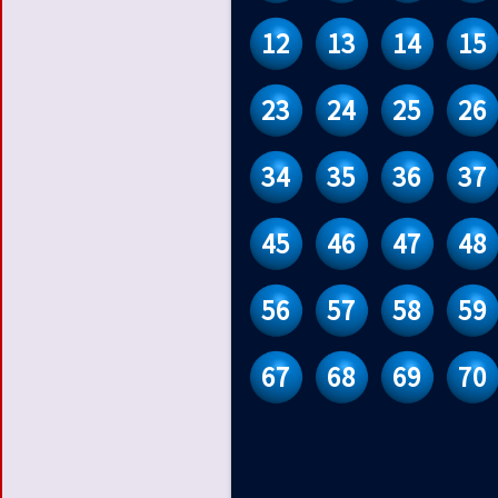
12
13
14
15
23
24
25
26
34
35
36
37
45
46
47
48
56
57
58
59
67
68
69
70