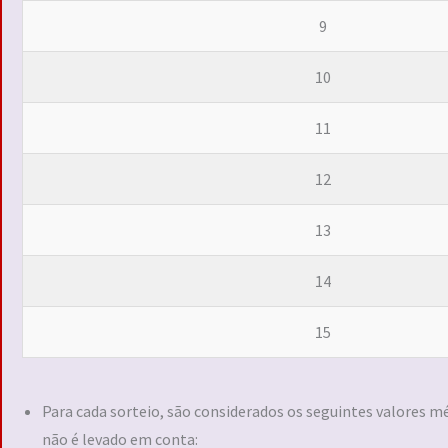
9
10
11
12
13
14
15
Para cada sorteio, são considerados os seguintes valores m
não é levado em conta: