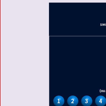
SIM
(ou 
1
2
3
4