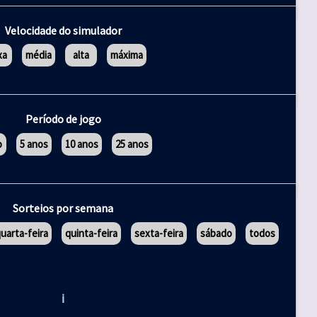
Velocidade do simulador
xa
média
alta
máxima
Período de jogo
o
5 anos
10 anos
25 anos
Sorteios por semana
uarta-feira
quinta-feira
sexta-feira
sábado
todos
ℹ️