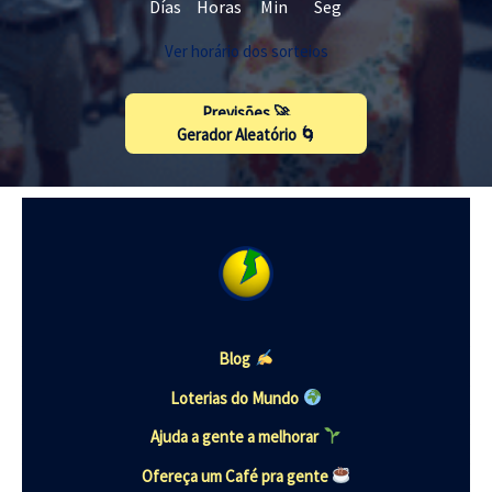
Días
Horas
Min
Seg
Ver horário dos sorteios
Previsões 🚀
Gerador Aleatório 🌀
Blog
Loterias do Mundo
Ajuda a gente a melhorar
Ofereça um Café pra gente