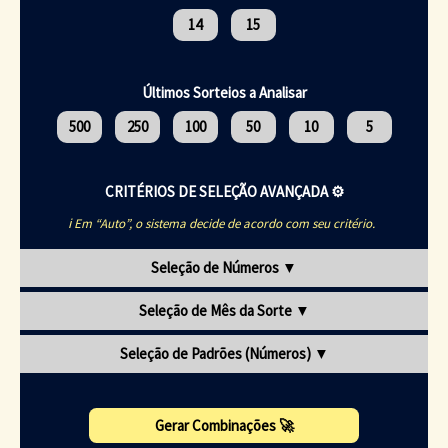
14
15
Últimos Sorteios a Analisar
500
250
100
50
10
5
CRITÉRIOS DE SELEÇÃO AVANÇADA ⚙️
ℹ️ Em “Auto”, o sistema decide de acordo com seu critério.
Seleção de Números
▼
Seleção de Mês da Sorte
▼
Seleção de Padrões (Números)
▼