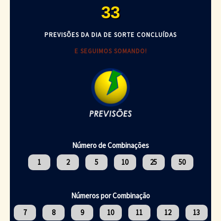
33
PREVISÕES DA DIA DE SORTE CONCLUÍDAS
E SEGUIMOS SOMANDO!
Número de Combinações
1
2
5
10
25
50
Números por Combinação
7
8
9
10
11
12
13