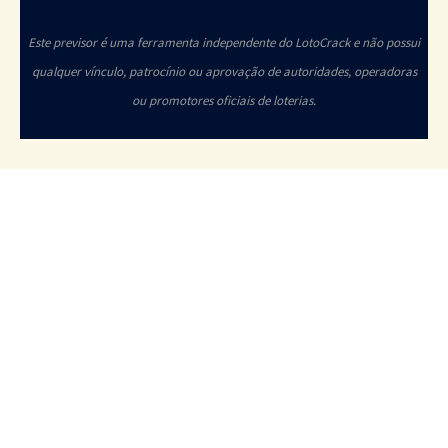
Este previsor é uma ferramenta independente do LotoCrack e não possui
qualquer vínculo, patrocínio ou aprovação de autoridades, operadoras
ou promotores oficiais de loterias.