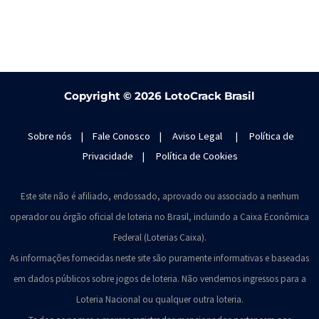
Copyright ©
2026 LotoCrack Brasil
Sobre nós
|
Fale Conosco
|
Aviso Legal
|
Política de
Privacidade
|
Política de Cookies
Este site não é afiliado, endossado, aprovado ou associado a nenhum
operador ou órgão oficial de loteria no Brasil, incluindo a Caixa Econômica
Federal (Loterias Caixa).
As informações fornecidas neste site são puramente informativas e baseadas
em dados públicos sobre jogos de loteria. Não vendemos ingressos para a
Loteria Nacional ou qualquer outra loteria.