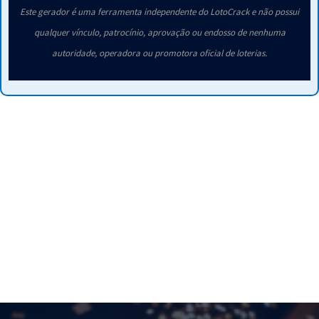
Este gerador é uma ferramenta independente do LotoCrack e não possui
qualquer vínculo, patrocínio, aprovação ou endosso de nenhuma
autoridade, operadora ou promotora oficial de loterias.