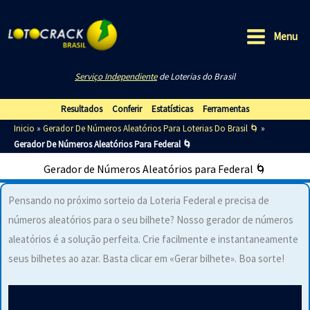
Ir
para
Menu
o
Main
conteúdo
Serviço Independiente
de Loterias do Brasil
Menu
Resultados
Conferir
Estatísticas
Ferramentas
Inicio
»
Gerador De Números Aleatórios Para Loterias Do Brasil 🌀
»
Gerador De Números Aleatórios Para Federal 🌀
Gerador de Números Aleatórios para Federal 🌀
Pensando no próximo sorteio da Loteria Federal e precisa de
números aleatórios para o seu bilhete? Nosso gerador de números
aleatórios é a solução perfeita. Crie facilmente e instantaneamente
seus bilhetes ao azar. Basta clicar em «Gerar bilhete». Boa sorte!