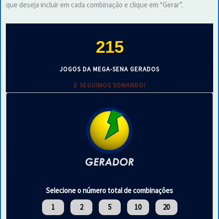
que deseja incluir em cada combinação e clique em “Gerar”.
215
JOGOS DA MEGA-SENA GERADOS
E SEGUIMOS SOMANDO!
Selecione o número total de combinações
1
2
5
10
20