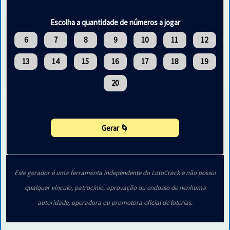
Escolha a quantidade de números a jogar
6
7
8
9
10
11
12
13
14
15
16
17
18
19
20
Gerar 🌀
Este gerador é uma ferramenta independente do LotoCrack e não possui
qualquer vínculo, patrocínio, aprovação ou endosso de nenhuma
autoridade, operadora ou promotora oficial de loterias.