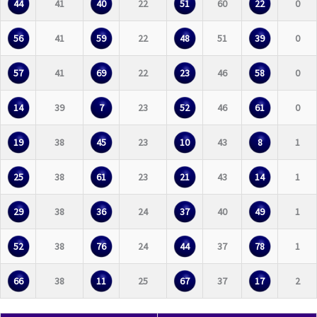
44
41
40
22
51
60
22
0
56
41
59
22
48
51
39
0
57
41
69
22
23
46
58
0
14
39
7
23
52
46
61
0
19
38
45
23
10
43
8
1
25
38
61
23
21
43
14
1
29
38
36
24
37
40
49
1
52
38
76
24
44
37
78
1
66
38
11
25
67
37
17
2