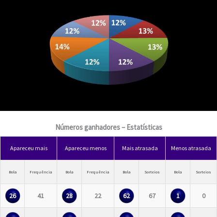
Números ganhadores – Estatísticas
Apareceu mais
Apareceu menos
Mais atrasada
Menos atrasada
Bola
Frequência
Bola
Frequência
Bola
Sorteios
Bola
Sorteios
26
41
28
22
62
67
1
0