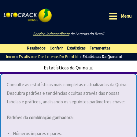
Ir
para
Menu
o
Main
conteúdo
Serviço Independiente
de Loterias do Brasil
Menu
Resultados
Conferir
Estatísticas
Ferramentas
Inicio
»
Estatísticas Das Loterias Do Brasil 📊
»
Estatísticas Da Quina 📊
Estatísticas da Quina 📊
Consulte as estatísticas mais completas e atualizadas da Quina.
Descubra padrões e tendências ocultas através das nossas
tabelas e gráficos, analisando os seguintes parâmetros chave:
Padrões da combinação ganhadora:
Números ímpares e pares.