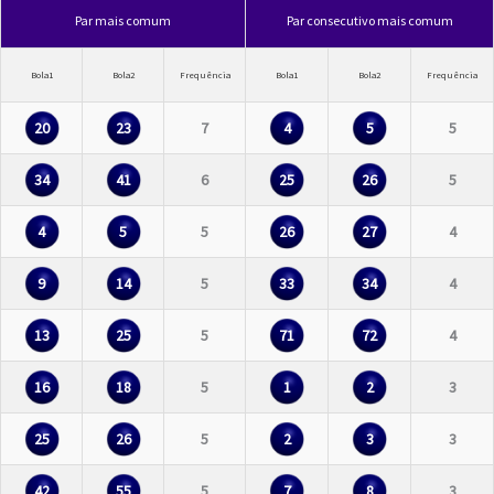
Par mais comum
Par consecutivo mais comum
Bola1
Bola2
Frequência
Bola1
Bola2
Frequência
20
23
7
4
5
5
34
41
6
25
26
5
4
5
5
26
27
4
9
14
5
33
34
4
13
25
5
71
72
4
16
18
5
1
2
3
25
26
5
2
3
3
42
55
5
7
8
3