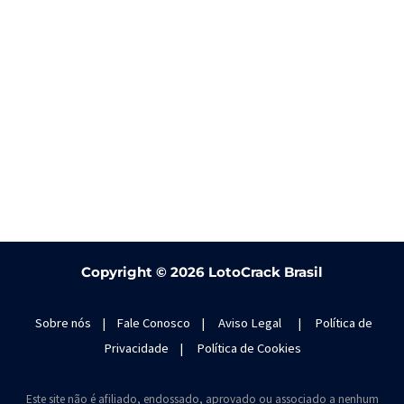
Copyright ©
2026 LotoCrack Brasil
Sobre nós
|
Fale Conosco
|
Aviso Legal
|
Política de
Privacidade
|
Política de Cookies
Este site não é afiliado, endossado, aprovado ou associado a nenhum