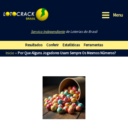
Ir
para
Menu
o
Main
conteúdo
Serviço Independiente
de Loterias do Brasil
Menu
Resultados
Conferir
Estatísticas
Ferramentas
Inicio
»
Por Que Alguns Jogadores Usam Sempre Os Mesmos Números?