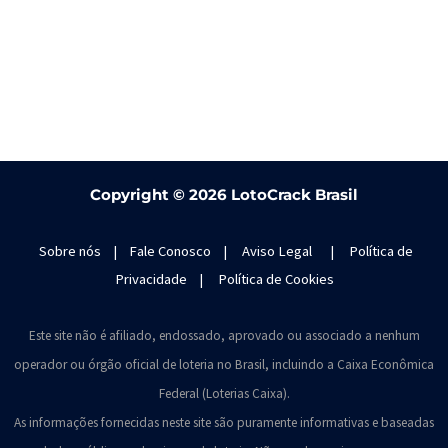
Copyright ©
2026 LotoCrack Brasil
Sobre nós
|
Fale Conosco
|
Aviso Legal
|
Política de
Privacidade
|
Política de Cookies
Este site não é afiliado, endossado, aprovado ou associado a nenhum
operador ou órgão oficial de loteria no Brasil, incluindo a Caixa Econômica
Federal (Loterias Caixa).
As informações fornecidas neste site são puramente informativas e baseadas