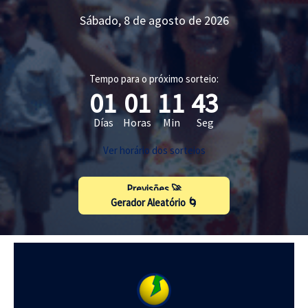
Sábado, 8 de agosto de 2026
Tempo para o próximo sorteio:
01
01
11
42
Días
Horas
Min
Seg
Ver horário dos sorteios
Previsões 🚀
Gerador Aleatório 🌀