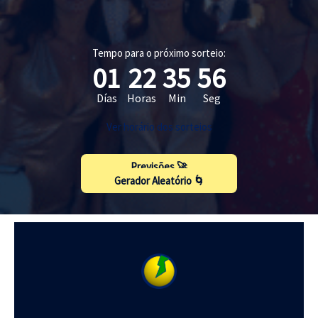
Tempo para o próximo sorteio:
01
22
35
55
Días
Horas
Min
Seg
Ver horário dos sorteios
Previsões 🚀
Gerador Aleatório 🌀